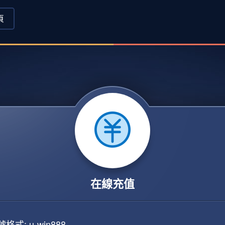
頁
在線充值
格式: u-win888