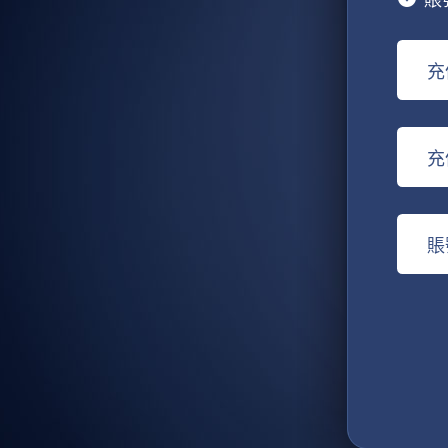
充
充
賬